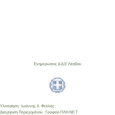
Ενημερώσεις Δ.Δ.Ε Λέσβου
Υλοποίηση : Ιωάννης Χ. Φελλάς
Διαχείριση Περιεχομένου : Γραφείο ΠΛΗ.ΝΕ.Τ