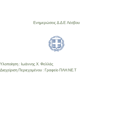
Ενημερώσεις Δ.Δ.Ε Λέσβου
Υλοποίηση : Ιωάννης Χ. Φελλάς
Διαχείριση Περιεχομένου : Γραφείο ΠΛΗ.ΝΕ.Τ