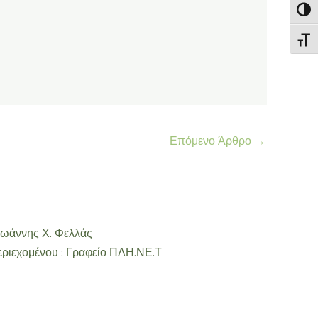
Εναλ
Εναλ
Επόμενο Άρθρο
→
Ιωάννης Χ. Φελλάς
εριεχομένου : Γραφείο ΠΛΗ.ΝΕ.Τ