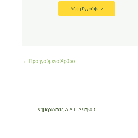
Λήψη Εγγράφων
←
Προηγούμενο Άρθρο
Ενημερώσεις Δ.Δ.Ε Λέσβου