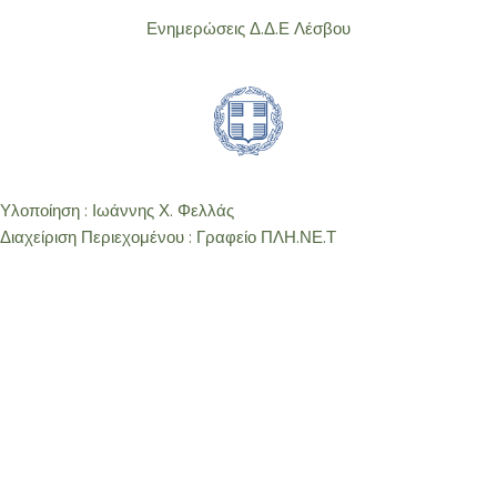
Ενημερώσεις Δ.Δ.Ε Λέσβου
Υλοποίηση : Ιωάννης Χ. Φελλάς
Διαχείριση Περιεχομένου : Γραφείο ΠΛΗ.ΝΕ.Τ